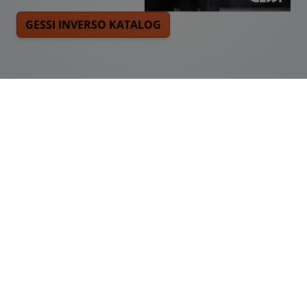
GESSI INVERSO KATALOG
GESSI INSPIRATIONEN FÜR DAS
BADEZIMMER
Tauchen Sie ein in das Universum der raffinierten
Schönheit von GESSI, das mit seinen Kreationen oder
maßgeschneiderten Details und Oberflächen jede
Installation in eine Oase der Eleganz und des
Wohlbefindens verwandelt. Die hohe Qualität und der