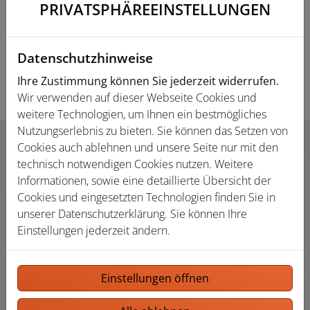
PRIVATSPHÄRE­EINSTELLUNGEN
Datenschutzhinweise
Ihre Zustimmung können Sie jederzeit widerrufen.
Wir verwenden auf dieser Webseite Cookies und
weitere Technologien, um Ihnen ein bestmögliches
Nutzungserlebnis zu bieten. Sie können das Setzen von
Cookies auch ablehnen und unsere Seite nur mit den
technisch notwendigen Cookies nutzen. Weitere
Informationen, sowie eine detaillierte Übersicht der
CONCEPT
Cookies und eingesetzten Technologien finden Sie in
GEOMETRISCHE SPIELE
unserer Datenschutzerklärung. Sie können Ihre
Einstellungen jederzeit ändern.
Inverso umfasst die charakteristischen Elemente der
Marke, von Rechtecken bis Kreisen, in einer Reise, die
diese beiden geometrischen Formen in einer
Einstellungen öffnen
unlöslichen Verbindung zusammenführt, betont durch
Elemente, die sich harmonisch gegeneinanderstellen,